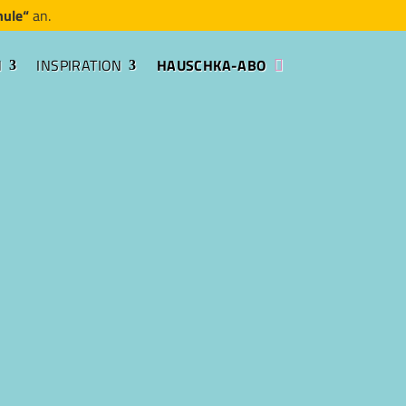
hule“
an.
N
INSPIRATION
HAUSCHKA-ABO