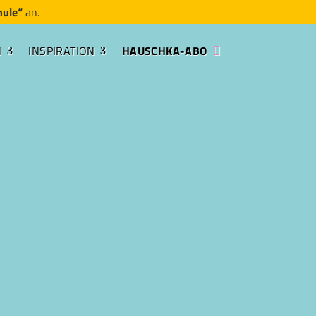
hule“
an.
N
INSPIRATION
HAUSCHKA-ABO