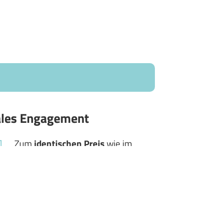
iales Engagement
Zum
identischen
Preis
wie im
Handel
und
versandkostenfrei
.
Sie
unterstützen
automatisch eine
sozial
benachteiligte
Familie
.