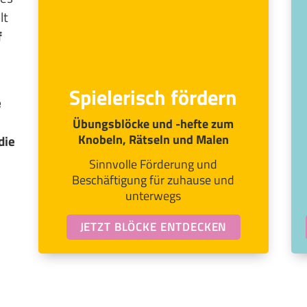
lt
f
Spielerisch fördern
e
Übungsblöcke und -hefte zum
Knobeln, Rätseln und Malen
die
Sinnvolle Förderung und
Beschäftigung für zuhause und
unterwegs
JETZT BLÖCKE ENTDECKEN