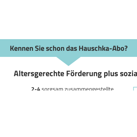
Kennen Sie schon das Hauschka-Abo?
Altersgerechte Förderung plus soz
2-4
sorgsam zusammengestellte
Lernpakete
für Ihr Kind
pro Jahr
.
Mit je
zwei
bis
drei
Hauschka-
B
löcken
und
-Heften
pro Paket.