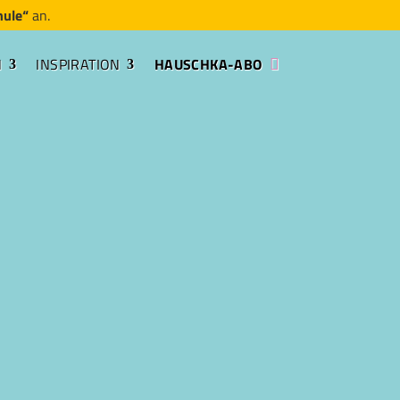
hule“
an.
N
INSPIRATION
HAUSCHKA-ABO