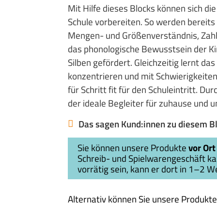
Mit Hilfe dieses Blocks können sich di
Schule vorbereiten. So werden bereit
ket
Vo-4
Mengen- und Größenverständnis, Zahl
 die
e
das phonologische Bewusstsein der Ki
Silben gefördert. Gleichzeitig lernt das
konzentrieren und mit Schwierigkeiten 
für Schritt fit für den Schuleintritt. D
ul-
ab 5
der ideale Begleiter für zuhause und 
Fit für
hule!
Das sagen Kund:innen zu diesem Bl
)
Sie können unsere Produkte
vor Ort
Schreib- und Spielwarengeschäft kauf
vorrätig sein, kann er dort in 1–2 W
Alternativ können Sie unsere Produkte