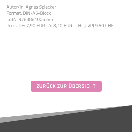
Autor/in
:
Agnes Spiecker
Format
:
DIN-A5-Block
ISBN
:
978388100
6385
Preis
:
DE: 7,90 EUR · A: 8,10 EUR · CH: (UVP) 9.50 CHF
Diesen Titel gibt es auch
im Paket
K2-4
als praktisches
Schon 2 Jahre
Hauschka-Abo
Schulkind