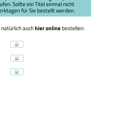
en. Sollte ein Titel einmal nicht
erktagen für Sie bestellt werden.
 natürlich auch
hier online
bestellen:
 9.50 CHF