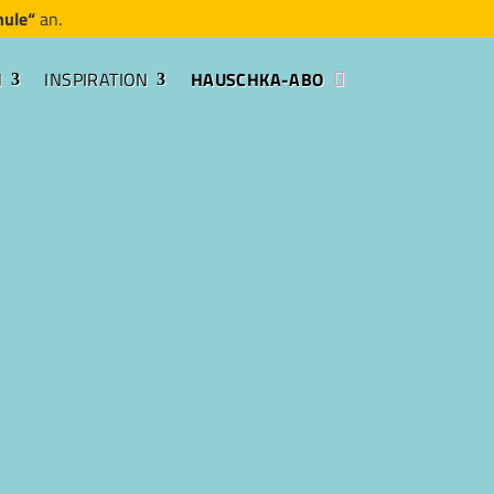
hule“
an.
N
INSPIRATION
HAUSCHKA-ABO