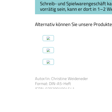
Schreib- und Spielwarengeschäft kauf
vorrätig sein, kann er dort in 1–2 W
Alternativ können Sie unsere Produkte
Autor/in
:
Christine Weideneder
Format
:
DIN-A5-Heft
ISBN
:
978388100
4541
Preis
:
DE: 7,90 EUR · A: 8,10 EUR · CH: (UVP)