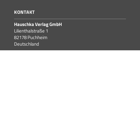
KONTAKT
Hauschka Verlag GmbH
Lilienthalstraße 1
82178 Puchheim
Deutschland
Telefon +49 89 89406670
Fax +49 89 894066769
info@hauschkaverlag.de
FÜR HÄNDLER:INNEN
Händler-Startseite
Für interessierte Händler:innen
Für aktuelle Händler:innen
Neuerscheinungen
Präsentationshilfen
Media Kit