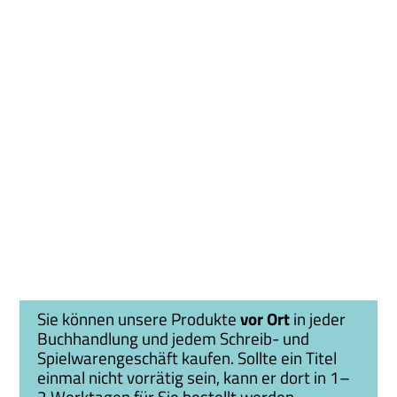
Sie können unsere Produkte
vor Ort
in jeder
Buchhandlung und jedem Schreib- und
Spielwarengeschäft kaufen. Sollte ein Titel
einmal nicht vorrätig sein, kann er dort in 1–
2 Werktagen für Sie bestellt werden.