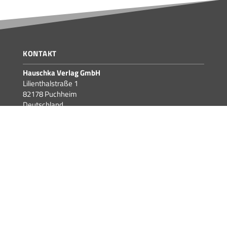
KONTAKT
Hauschka Verlag GmbH
Lilienthalstraße 1
82178 Puchheim
Deutschland
Telefon +49 89 89406670
Fax +49 89 894066769
info@hauschkaverlag.de
FÜR HÄNDLER:INNEN
Händler-Startseite
Für interessierte Händler:innen
Für aktuelle Händler:innen
Neuerscheinungen