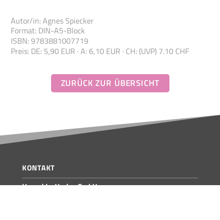
Autor/in
:
Agnes Spiecker
Format
:
DIN-A5-Block
ISBN
:
978388100
7719
Preis
:
DE: 5,90 EUR · A: 6,10 EUR · CH: (UVP) 7.10 CHF
KONTAKT
Hauschka Verlag GmbH
Lilienthalstraße 1
82178 Puchheim
Deutschland