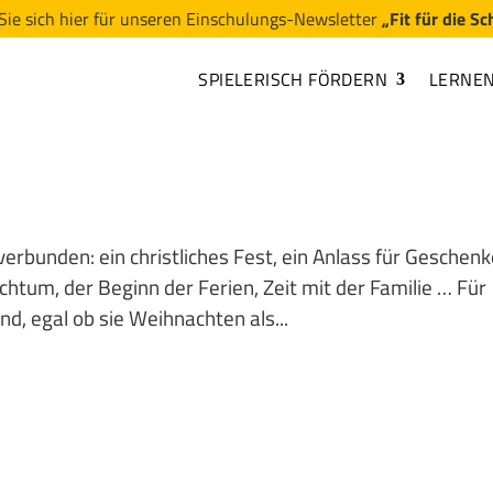
Sie sich hier für unseren Einschulungs-Newsletter
„Fit für die Sc
SPIELERISCH FÖRDERN
LERNE
erbunden: ein christliches Fest, ein Anlass für Geschenk
htum, der Beginn der Ferien, Zeit mit der Familie … Für
nd, egal ob sie Weihnachten als...